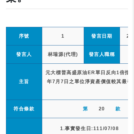
序號
1
發言日期
20
發言人
林瑞源(代理)
發言人職稱
元大標普高盛原油ER單日反向1倍指數
主旨
年7月7日之單位淨資產價值較其最初
符合條款
第
20
款
1.事實發生日:111/07/08