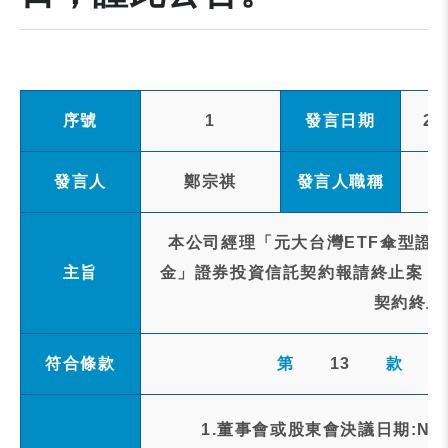
序號
1
發言日期
20
發言人
鄭宗祺
發言人職稱
本公司經理「元大台灣ETF傘型證
主旨
金」證券投資信託契約報請終止案，
契約終止
符合條款
第
13
款
1.董事會或股東會決議日期:NA