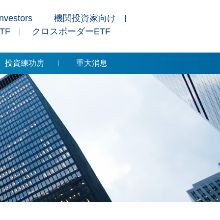
Investors
機関投資家向け
ETF
クロスボーダーETF
投資練功房
重大消息