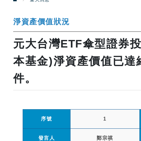
淨資產價值狀況
元大台灣ETF傘型證券
本基金)淨資產價值已達
件。
序號
1
發言人
鄭宗祺