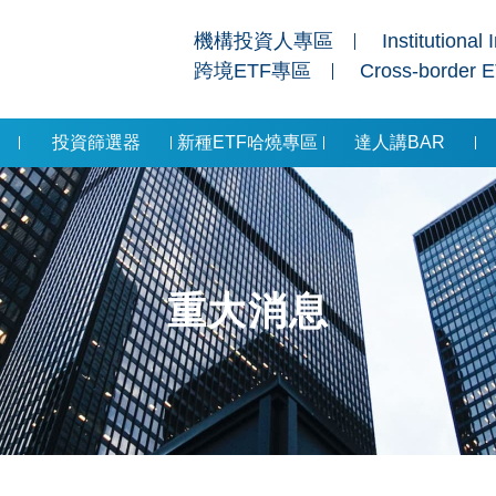
機構投資人專區
Institutional 
跨境ETF專區
Cross-border 
投資篩選器
新種ETF哈燒專區
達人講BAR
重大消息