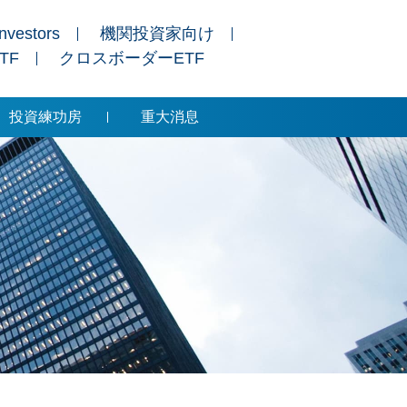
Investors
機関投資家向け
ETF
クロスボーダーETF
投資練功房
重大消息