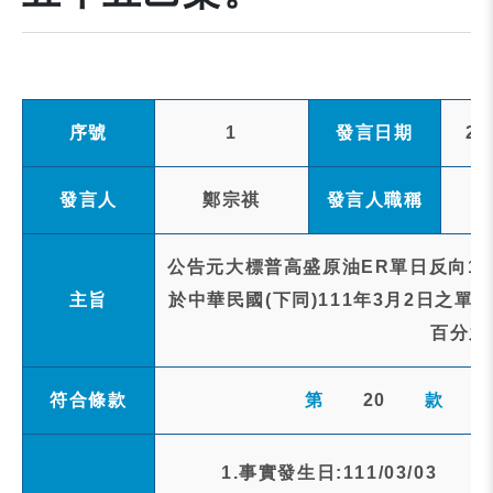
序號
1
發言日期
20
發言人
鄭宗祺
發言人職稱
公告元大標普高盛原油ER單日反向1倍
主旨
於中華民國(下同)111年3月2日之
百分之
符合條款
第
20
款
1.事實發生日:111/03/03