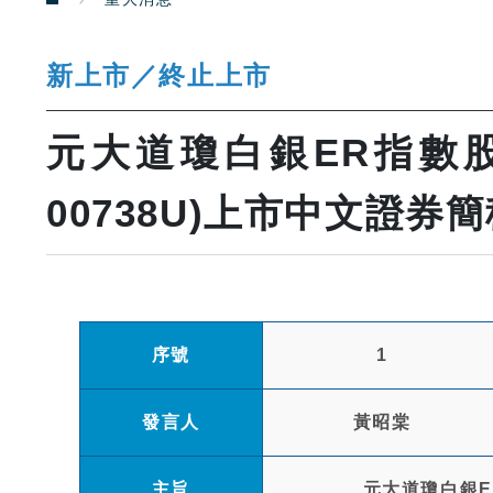
新上市／終止上市
元大道瓊白銀ER指數
00738U)上市中文證券
序號
1
發言人
黃昭棠
主旨
元大道瓊白銀E