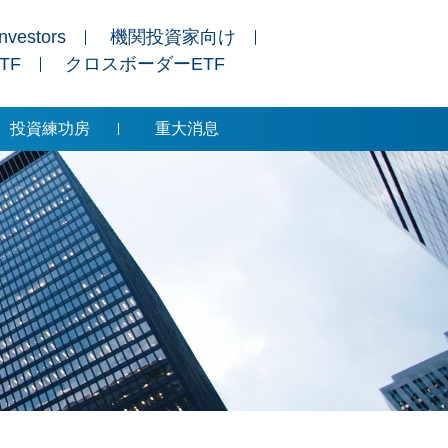
Investors
機関投資家向け
ETF
クロスボーダーETF
投資練功房
重大消息