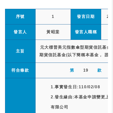
序號
1
發言日期
20
發言人
黃昭棠
發言人職稱
元大標普美元指數傘型期貨信託基金之
主旨
期貨信託基金(以下簡稱本基金， 證券
符合條款
第
19
款
1.事實發生日:110/02/08
2.發生緣由:本基金申請變更
有限公司