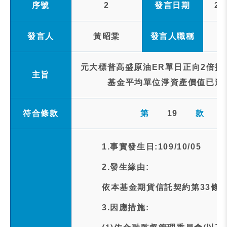
序號
2
發言日期
20
發言人
黃昭棠
發言人職稱
元大標普高盛原油ER單日正向2倍指
主旨
基金平均單位淨資產價值已達
符合條款
第
19
款
1.事實發生日:109/10/05
2.發生緣由:
依本基金期貨信託契約第33條
3.因應措施: