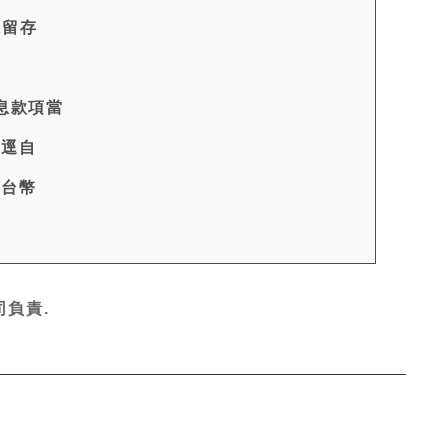
保留存
息款項當
，逕自
新台幣
負責.