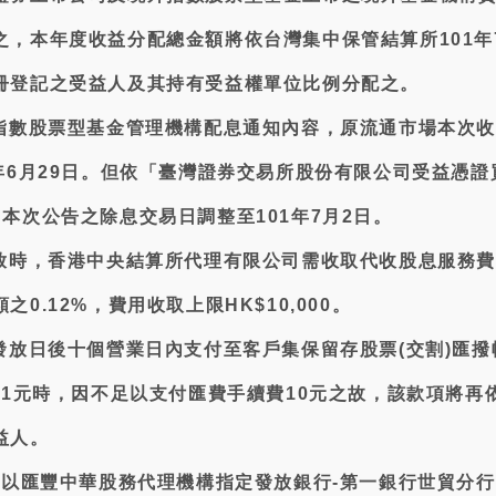
之，本年度收益分配總金額將依台灣集中保管結算所101年
冊登記之受益人及其持有受益權單位比例分配之。
外指數股票型基金管理機構配息通知內容，原流通市場本次
年6月29日。但依「臺灣證券交易所股份有限公司受益憑證
本次公告之除息交易日調整至101年7月2日。
發放時，香港中央結算所代理有限公司需收取代收股息服務
0.12%，費用收取上限HK$10,000。
發放日後十個營業日內支付至客戶集保留存股票(交割)匯撥
11元時，因不足以支付匯費手續費10元之故，該款項將再
益人。
是以匯豐中華股務代理機構指定發放銀行-第一銀行世貿分行，