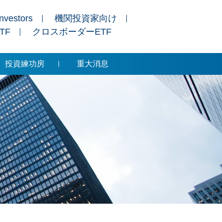
Investors
機関投資家向け
ETF
クロスボーダーETF
投資練功房
重大消息