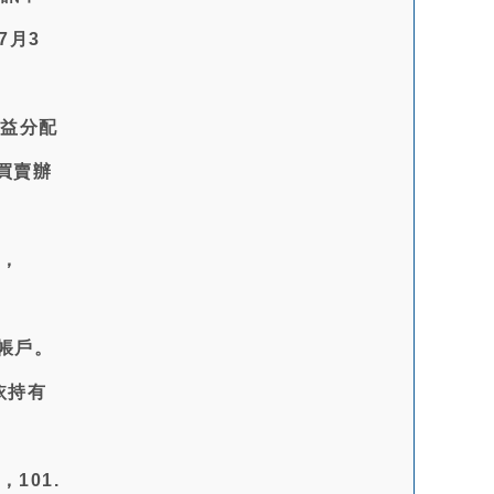
7月3
收益分配
買賣辦
費，
帳戶。
依持有
101.