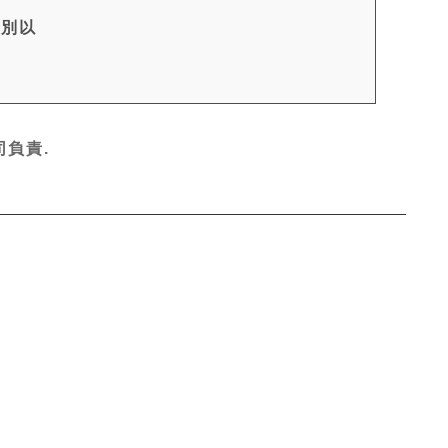
幣別以
負責.