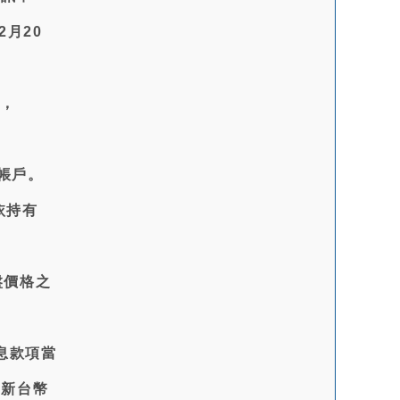
月20
費，
帳戶。
依持有
盤價格之
息款項當
為新台幣