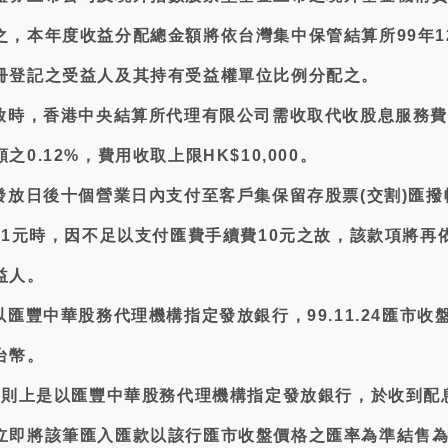
，本年度收益分配總金額將依台灣集中保管結算所99年12
冊登記之受益人及其持有受益權單位比例分配之。
發放時，香港中央結算所代理有限公司需收取代收股息服務
0.12%，費用收取上限HK$10,000。
發放日後十個營業日內支付至客戶集保留存股票(交割)匯撥
11元時，因不足以支付匯費手續費10元之故，該款項將再
益人。
以匯豐中華股務代理機構指定發放銀行，99.11.24匯市收
台幣。
額原則上是以匯豐中華股務代理機構指定發放銀行，於收到配
立即將該筆匯入匯款以該行匯市收盤價格之匯率為準結售