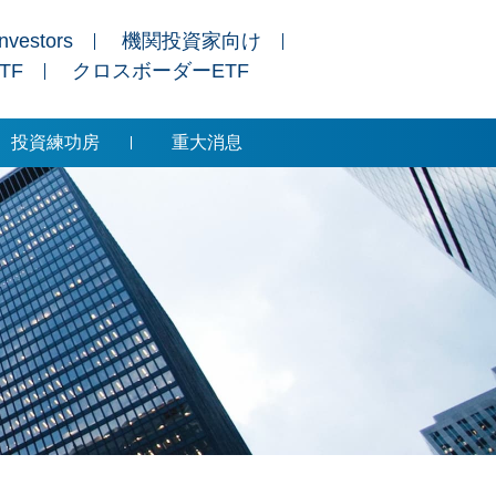
Investors
機関投資家向け
ETF
クロスボーダーETF
投資練功房
重大消息