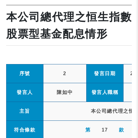
本公司總代理之恒生指數
股票型基金配息情形
序號
2
發言日期
20
發言人
陳如中
發言人職稱
主旨
本公司總代理之恒
符合條款
第
17
款