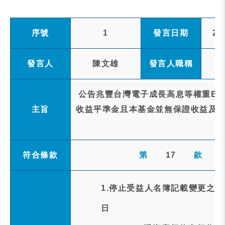
序號
1
發言日期
20
發言人
陳文雄
發言人職稱
公告兆豐台灣電子成長高息等權重ET
主旨
收益平準金且本基金並無保證收益及 配息
符合條款
第
17
款
1.停止受益人名簿記載變更之
日