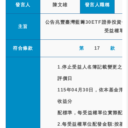
發言人
陳文雄
發言人職稱
公告兆豐臺灣藍籌30ETF證券投資信託
主旨
受益權單
符合條款
第
17
款
1.停止受益人名簿記載變更之
評價日
115年04月30日，依本基金
收益分
配標準，每受益權單位實際配發金
2.每受益權單位配發金額:按