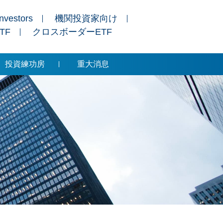
Investors
機関投資家向け
ETF
クロスボーダーETF
投資練功房
重大消息