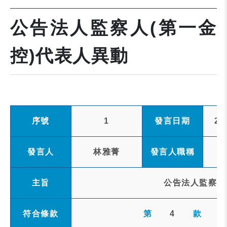
公告法人監察人(第一金
控)代表人異動
序號
1
發言日期
20
發言人
林雅菁
發言人職稱
主旨
公告法人監察人
符合條款
第
4
款